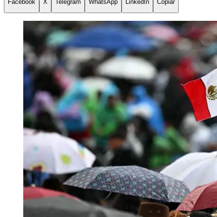
Facebook
X
Telegram
WhatsApp
LinkedIn
Copiar