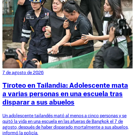
7 de agosto de 2026
Tiroteo en Tailandia: Adolescente mata
a varias personas en una escuela tras
disparar a sus abuelos
Un adolescente tailandés mató al menos a cinco personas y se
quitó la vida en una escuela en las afueras de Bangkok el 7 de
agosto, después de haber disparado mortalmente a sus abuelos,
informó la policía.