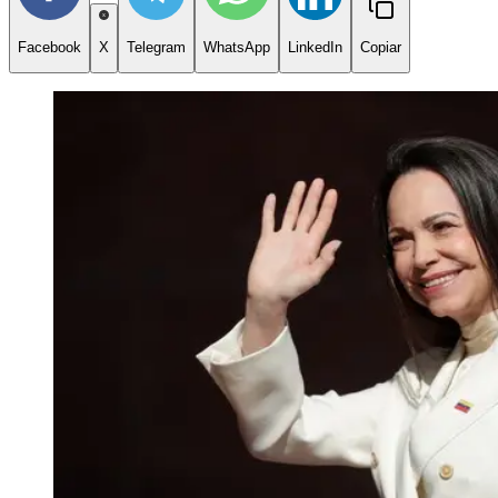
Facebook
X
Telegram
WhatsApp
LinkedIn
Copiar