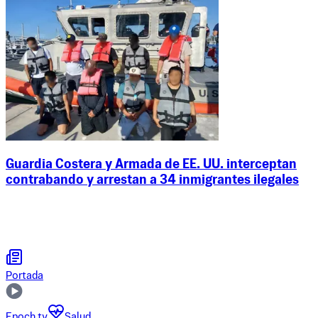
Guardia Costera y Armada de EE. UU. interceptan
contrabando y arrestan a 34 inmigrantes ilegales
Portada
Epoch tv
Salud