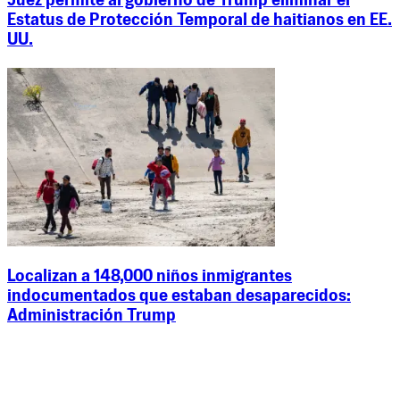
Juez permite al gobierno de Trump eliminar el
Estatus de Protección Temporal de haitianos en EE.
UU.
Localizan a 148,000 niños inmigrantes
indocumentados que estaban desaparecidos:
Administración Trump