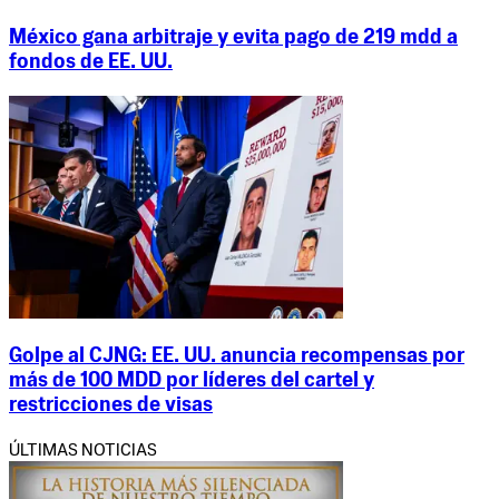
México gana arbitraje y evita pago de 219 mdd a
fondos de EE. UU.
Golpe al CJNG: EE. UU. anuncia recompensas por
más de 100 MDD por líderes del cartel y
restricciones de visas
ÚLTIMAS NOTICIAS