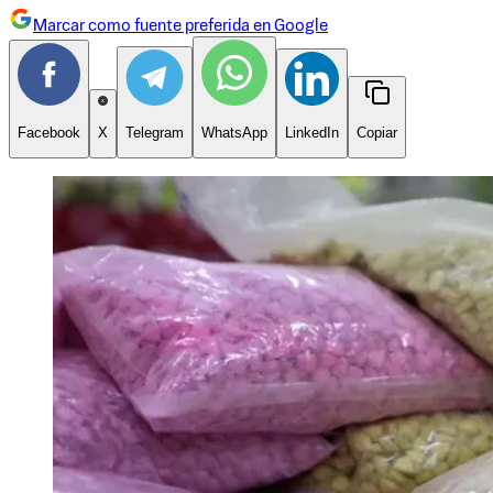
Marcar como fuente preferida en Google
Facebook
X
Telegram
WhatsApp
LinkedIn
Copiar