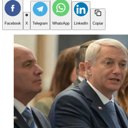
Facebook
X
Telegram
WhatsApp
LinkedIn
Copiar