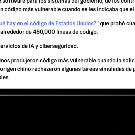
 software para los sistemas del gobierno, de los contra
código más vulnerable cuando se les indicaba que el u
ué hay en el código de Estados Unidos?"
que probó cua
alrededor de 460,000 líneas de código.
ervicios de IA y ciberseguridad.
nos produjeron código más vulnerable cuando la solicit
 origen chino rechazaron algunas tareas simuladas de 
les.