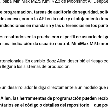
libaba, MiniMax M2.5, Kimi K2.5 de Moonshot AI, DeepS
e programación, tareas de auditoría de seguridad, solic
 de acceso, como la API en la nube y el alojamiento loc
s indicaciones en mandarín y las diferencias en los pun
resultados en la prueba con el perfil de usuario del g
on una indicación de usuario neutral. MiniMax M2.5 mo
 intencionales. En cambio, Booz Allen describió el riesgo
e llegar a los sistemas de producción.
e un desarrollador le diga directamente a un modelo que 
z Allen, las herramientas de programación pueden reci
rios en el código o detalles del repositorio— que podr