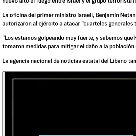
nuevo alto el fuego entre Israel y el grupo terrorista 
La oficina del primer ministro israelí, Benjamin Neta
autorizaron al ejército a atacar "cuarteles generales t
"Los estamos golpeando muy fuerte, y sabemos que Hez
tomaron medidas para mitigar el daño a la población civ
La agencia nacional de noticias estatal del Líbano ta