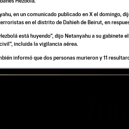
libanés Hezbolá.
nyahu, en un comunicado publicado en X el domingo, dij
erroristas en el distrito de Dahieh de Beirut, en respues
bolá está huyendo", dijo Netanyahu a su gabinete el d
il", incluida la vigilancia aérea.
mbién informó que dos personas murieron y 11 resultaro