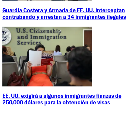
Guardia Costera y Armada de EE. UU. interceptan
contrabando y arrestan a 34 inmigrantes ilegales
EE. UU. exigirá a algunos inmigrantes fianzas de
250,000 dólares para la obtención de visas