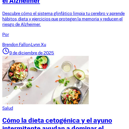
el Alzheimer
Descubre cómo el sistema glinfático limpia tu cerebro y aprende
hábitos, dieta y ejercicios que protegen la memoria y reducen el
riesgo de Alzheimer.
Por
Brendon Fallon,
Lynn Xu
9 de diciembre de 2025
Salud
Cómo la dieta cetogénica y el ayuno