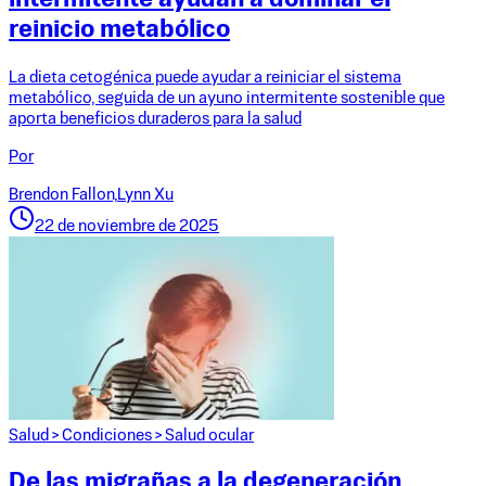
intermitente ayudan a dominar el
reinicio metabólico
La dieta cetogénica puede ayudar a reiniciar el sistema
metabólico, seguida de un ayuno intermitente sostenible que
aporta beneficios duraderos para la salud
Por
Brendon Fallon,
Lynn Xu
22 de noviembre de 2025
Salud
>
Condiciones
>
Salud ocular
De las migrañas a la degeneración