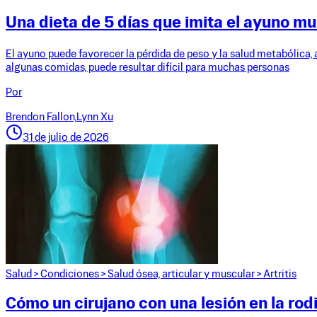
Una dieta de 5 días que imita el ayuno m
El ayuno puede favorecer la pérdida de peso y la salud metabólica, 
algunas comidas, puede resultar difícil para muchas personas
Por
Brendon Fallon,
Lynn Xu
31 de julio de 2026
Salud
>
Condiciones
>
Salud ósea, articular y muscular
>
Artritis
Cómo un cirujano con una lesión en la rodil