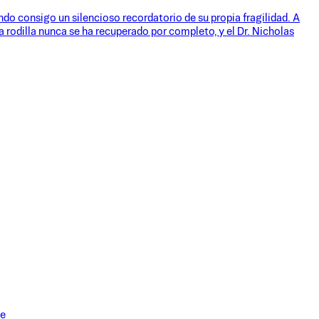
ndo consigo un silencioso recordatorio de su propia fragilidad. A
a rodilla nunca se ha recuperado por completo, y el Dr. Nicholas
ne