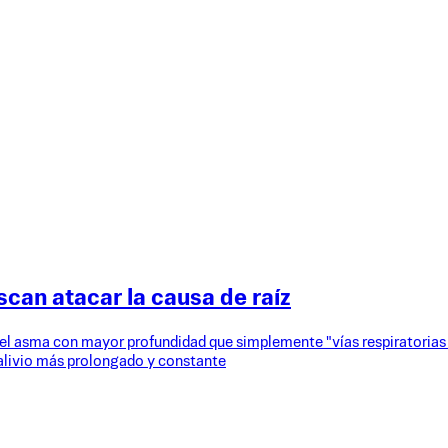
can atacar la causa de raíz
el asma con mayor profundidad que simplemente "vías respiratorias
alivio más prolongado y constante