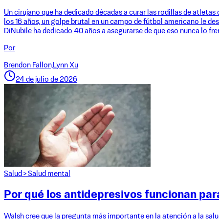
Un cirujano que ha dedicado décadas a curar las rodillas de atletas
los 16 años, un golpe brutal en un campo de fútbol americano le des
DiNubile ha dedicado 40 años a asegurarse de que eso nunca lo fre
Por
Brendon Fallon,
Lynn Xu
24 de julio de 2026
Salud
>
Salud mental
Por qué los antidepresivos funcionan para
Walsh cree que la pregunta más importante en la atención a la salud