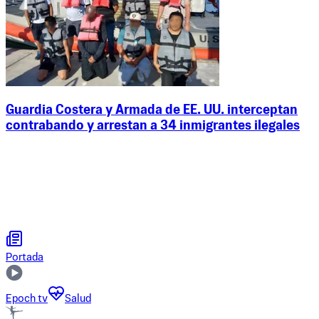
Guardia Costera y Armada de EE. UU. interceptan
contrabando y arrestan a 34 inmigrantes ilegales
Portada
Epoch tv
Salud