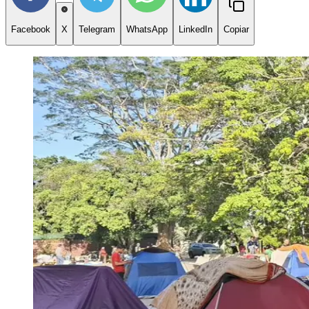
Facebook
X
Telegram
WhatsApp
LinkedIn
Copiar