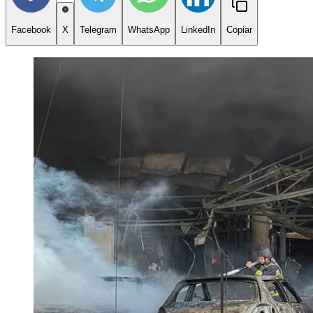
Facebook
X
Telegram
WhatsApp
LinkedIn
Copiar