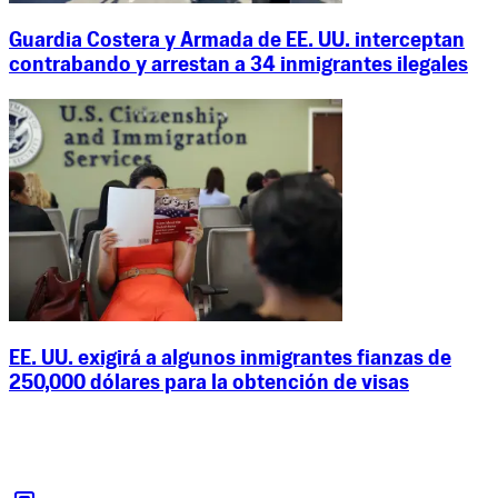
Guardia Costera y Armada de EE. UU. interceptan
contrabando y arrestan a 34 inmigrantes ilegales
EE. UU. exigirá a algunos inmigrantes fianzas de
250,000 dólares para la obtención de visas