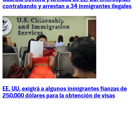
contrabando y arrestan a 34 inmigrantes ilegales
EE. UU. exigirá a algunos inmigrantes fianzas de
250,000 dólares para la obtención de visas