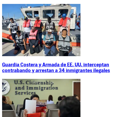
Guardia Costera y Armada de EE. UU. interceptan
contrabando y arrestan a 34 inmigrantes ilegales