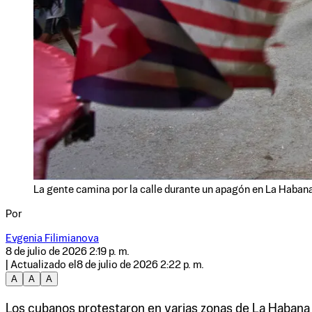
La gente camina por la calle durante un apagón en La Habana,
Por
Evgenia Filimianova
8 de julio de 2026 2:19 p. m.
| Actualizado el
8 de julio de 2026 2:22 p. m.
A
A
A
Los cubanos protestaron en varias zonas de La Habana el