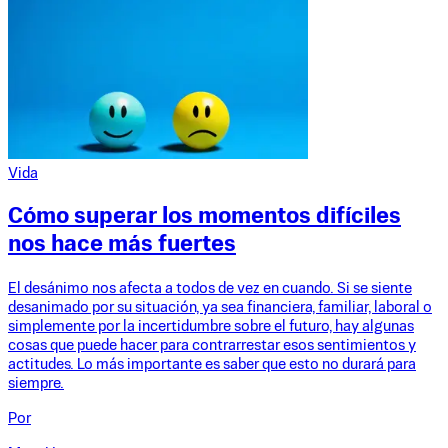
Vida
Cómo superar los momentos difíciles
nos hace más fuertes
El desánimo nos afecta a todos de vez en cuando. Si se siente
desanimado por su situación, ya sea financiera, familiar, laboral o
simplemente por la incertidumbre sobre el futuro, hay algunas
cosas que puede hacer para contrarrestar esos sentimientos y
actitudes. Lo más importante es saber que esto no durará para
siempre.
Por