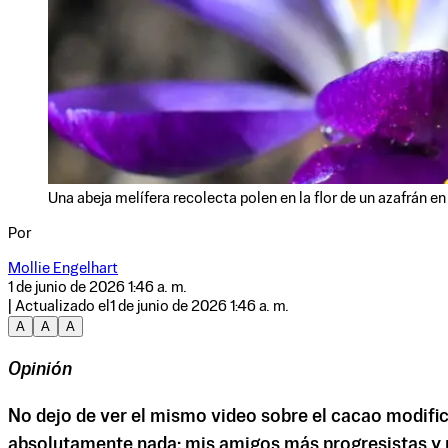
Una abeja melífera recolecta polen en la flor de un azafrán 
Por
Mollie Engelhart
1 de junio de 2026 1:46 a. m.
| Actualizado el
1 de junio de 2026 1:46 a. m.
A
A
A
Opinión
No dejo de ver el mismo video sobre el cacao modif
absolutamente nada: mis amigos más progresistas y 