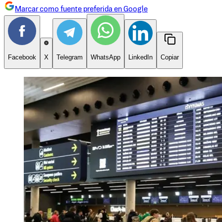
Marcar como fuente preferida en Google
Facebook
X
Telegram
WhatsApp
LinkedIn
Copiar