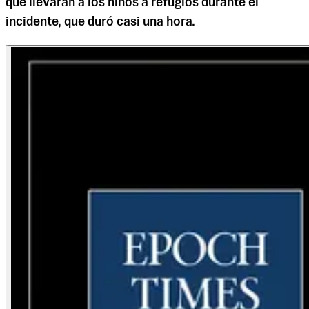
que llevaran a los niños a refugios durante el
incidente, que duró casi una hora.