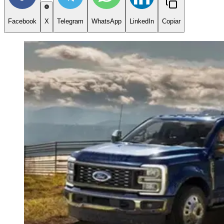
Facebook
X
Telegram
WhatsApp
LinkedIn
Copiar