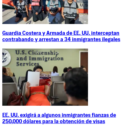
Guardia Costera y Armada de EE. UU. interceptan
contrabando y arrestan a 34 inmigrantes ilegales
EE. UU. exigirá a algunos inmigrantes fianzas de
250,000 dólares para la obtención de visas