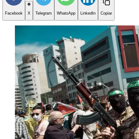
Facebook
X
Telegram
WhatsApp
LinkedIn
Copiar