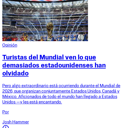
Opinión
Turistas del Mundial ven lo que
demasiados estadounidenses han
olvidado
Pero algo extraordinario está ocurriendo durante el Mundial de
2026, que organizan conjuntamente Estados Unidos, Canadá y
México. Aficionados de todo el mundo han llegado a Estados
Unidos —y les está encantando.
Por
Josh Hammer