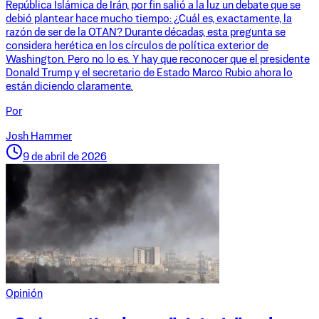
República Islámica de Irán, por fin salió a la luz un debate que se
debió plantear hace mucho tiempo: ¿Cuál es, exactamente, la
razón de ser de la OTAN? Durante décadas, esta pregunta se
considera herética en los círculos de política exterior de
Washington. Pero no lo es. Y hay que reconocer que el presidente
Donald Trump y el secretario de Estado Marco Rubio ahora lo
están diciendo claramente.
Por
Josh Hammer
9 de abril de 2026
Opinión