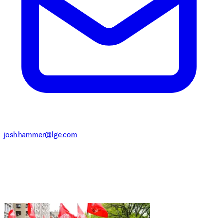
josh.hammer@lge.com