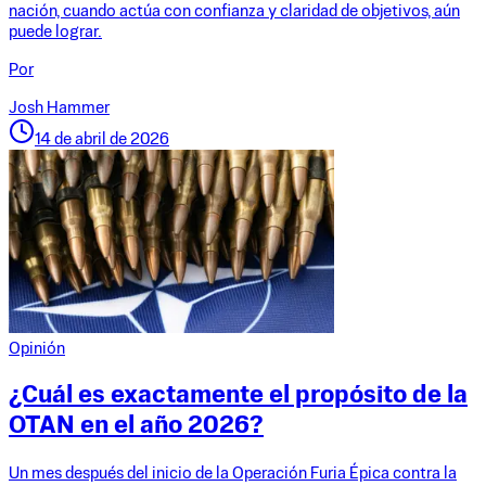
nación, cuando actúa con confianza y claridad de objetivos, aún
puede lograr.
Por
Josh Hammer
14 de abril de 2026
Opinión
¿Cuál es exactamente el propósito de la
OTAN en el año 2026?
Un mes después del inicio de la Operación Furia Épica contra la