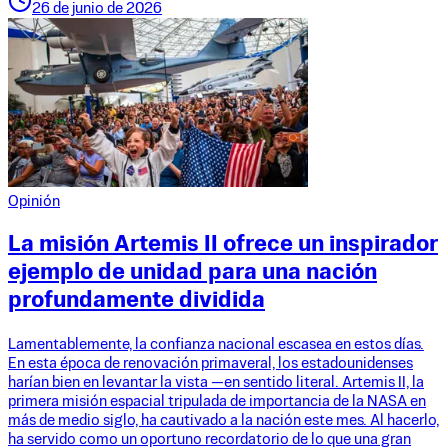
26 de junio de 2026
Opinión
La misión Artemis II ofrece un inspirador
ejemplo de unidad para una nación
profundamente dividida
Lamentablemente, la confianza nacional escasea en estos días.
En esta época de renovación primaveral, los estadounidenses
harían bien en levantar la vista —en sentido literal. Artemis II, la
primera misión espacial tripulada de importancia de la NASA en
más de medio siglo, ha cautivado a la nación este mes. Al hacerlo,
ha servido como un oportuno recordatorio de lo que una gran