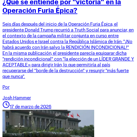
¿Qué se entiende por "victoria" en la
Operación Furia Épica?
Seis días después del inicio de la Operación Furia Épica, el
presidente Donald Trump recurrió a Truth Social para anunciar, en
el contexto de la campaña militar conjunta en curso entre
Estados Unidos e Israel contra la República Islámica de Irán: "¡No
habrá acuerdo con Irán salvo la RENDICIÓN INCONDICIONAL!"
En la misma publicación, el presidente parecía equiparar dicha
"rendición incondicional" con "la elección de un LÍDER GRANDE Y
ACEPTABLE» para dirigir Irán, lo que permitiría al país
recuperarse del "borde de la destrucción" y resurgir "más fuerte
que nunca".
Por
Josh Hammer
17 de marzo de 2026