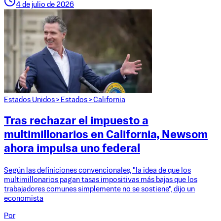
4 de julio de 2026
Estados Unidos
>
Estados
>
California
Tras rechazar el impuesto a
multimillonarios en California, Newsom
ahora impulsa uno federal
Según las definiciones convencionales, "la idea de que los
multimillonarios pagan tasas impositivas más bajas que los
trabajadores comunes simplemente no se sostiene", dijo un
economista
Por