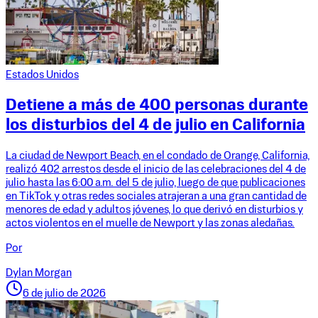
Estados Unidos
Detiene a más de 400 personas durante
los disturbios del 4 de julio en California
La ciudad de Newport Beach, en el condado de Orange, California,
realizó 402 arrestos desde el inicio de las celebraciones del 4 de
julio hasta las 6:00 a.m. del 5 de julio, luego de que publicaciones
en TikTok y otras redes sociales atrajeran a una gran cantidad de
menores de edad y adultos jóvenes, lo que derivó en disturbios y
actos violentos en el muelle de Newport y las zonas aledañas.
Por
Dylan Morgan
6 de julio de 2026