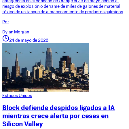
emergencia en el condado de Orange el 23 de mayo debido al
riesgo de explosión o derrame de miles de galones de material
tóxico de un tanque de almacenamiento de productos químicos
Por
Dylan Morgan
24 de mayo de 2026
Estados Unidos
Block defiende despidos ligados a IA
mientras crece alerta por ceses en
Silicon Valley