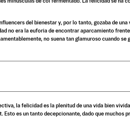
es minúsculas de col fermentado. La felicidad se ha co
 influencers del bienestar y, por lo tanto, gozaba de u
dad no era la euforia de encontrar aparcamiento frente
lamentablemente, no suena tan glamuroso cuando se gr
iva, la felicidad es la plenitud de una vida bien vivi
t. Esto es un tanto decepcionante, dado que muchos p