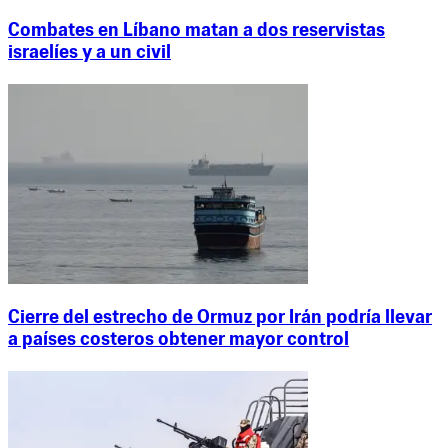
Combates en Líbano matan a dos reservistas
israelíes y a un civil
Cierre del estrecho de Ormuz por Irán podría llevar
a países costeros obtener mayor control