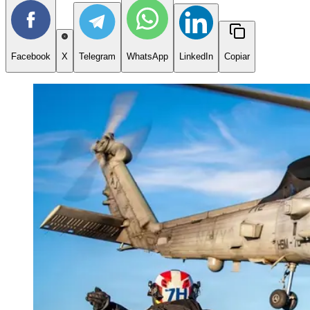
Facebook
X
Telegram
WhatsApp
LinkedIn
Copiar