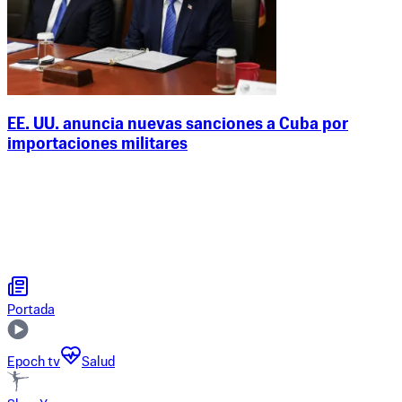
EE. UU. anuncia nuevas sanciones a Cuba por
importaciones militares
Portada
Epoch tv
Salud