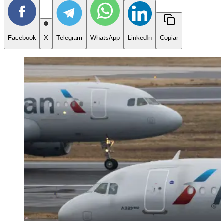
Facebook
X
Telegram
WhatsApp
LinkedIn
Copiar