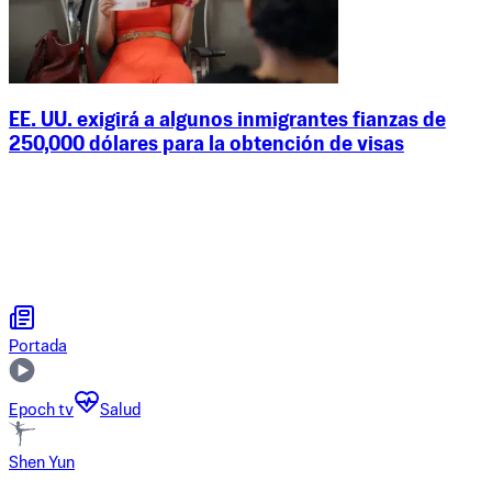
EE. UU. exigirá a algunos inmigrantes fianzas de
250,000 dólares para la obtención de visas
Portada
Epoch tv
Salud
Shen Yun