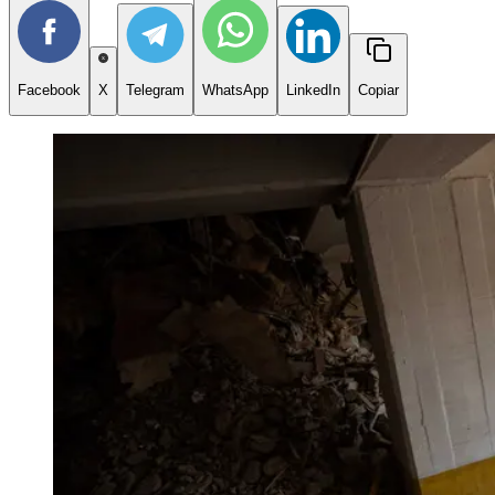
Facebook
X
Telegram
WhatsApp
LinkedIn
Copiar