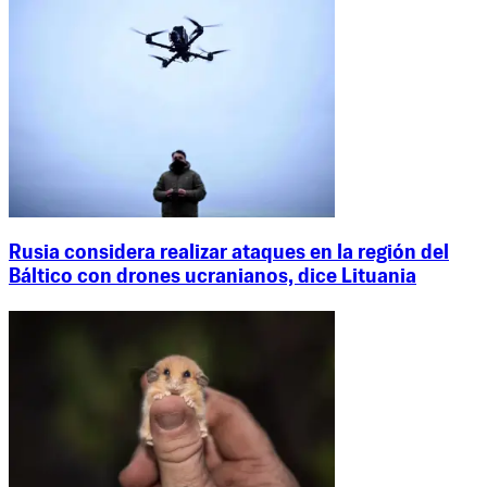
Rusia considera realizar ataques en la región del
Báltico con drones ucranianos, dice Lituania