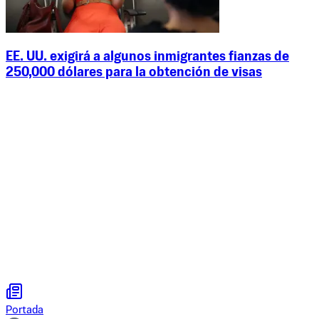
EE. UU. exigirá a algunos inmigrantes fianzas de
250,000 dólares para la obtención de visas
Portada