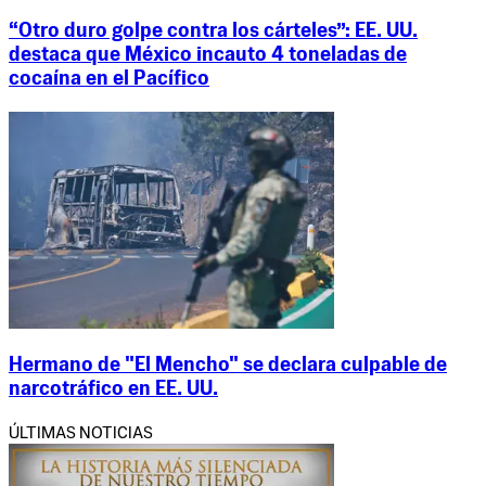
“Otro duro golpe contra los cárteles”: EE. UU.
destaca que México incauto 4 toneladas de
cocaína en el Pacífico
Hermano de "El Mencho" se declara culpable de
narcotráfico en EE. UU.
ÚLTIMAS NOTICIAS