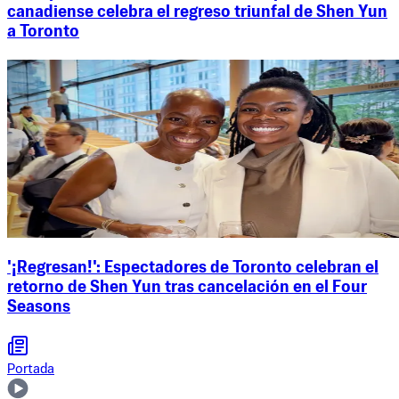
canadiense celebra el regreso triunfal de Shen Yun
a Toronto
'¡Regresan!': Espectadores de Toronto celebran el
retorno de Shen Yun tras cancelación en el Four
Seasons
Portada