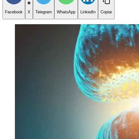
Facebook
X
Telegram
WhatsApp
LinkedIn
Copiar