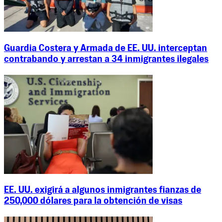
Guardia Costera y Armada de EE. UU. interceptan
contrabando y arrestan a 34 inmigrantes ilegales
EE. UU. exigirá a algunos inmigrantes fianzas de
250,000 dólares para la obtención de visas