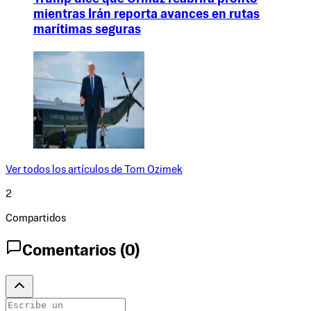
mientras Irán reporta avances en rutas
marítimas seguras
Ver todos los artículos de
Tom Ozimek
2
Compartidos
Comentarios (
0
)