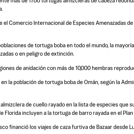
nte más de 1700 tortugas almizcleras de cabeza redonda,
a.
e el Comercio Internacional de Especies Amenazadas de F
laciones de tortuga boba en todo el mundo, la mayoría d
adas o en peligro de extinción.
iones de anidación con más de 10,000 hembras reproducto
ón en la población de tortuga boba de Omán, según la Ad
a almizclera de cuello rayado en la lista de especies que
de Florida incluyen a la tortuga de barro rayada en el Plan
o financió los viajes de caza furtiva de Bazaar desde Lui