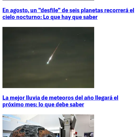
En agosto, un "desfile" de seis planetas recorrerá el
cielo nocturno: Lo que hay que saber
La mejor lluvia de meteoros del año llegará el
próximo mes: lo que debe saber