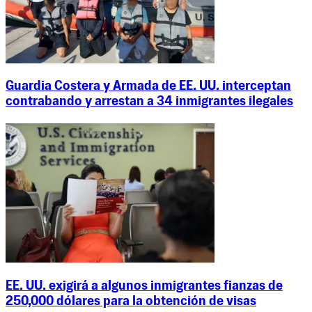
Guardia Costera y Armada de EE. UU. interceptan
contrabando y arrestan a 34 inmigrantes ilegales
EE. UU. exigirá a algunos inmigrantes fianzas de
250,000 dólares para la obtención de visas