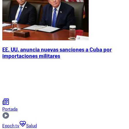
EE. UU. anuncia nuevas sanciones a Cuba por
importaciones militares
Portada
Epoch tv
Salud