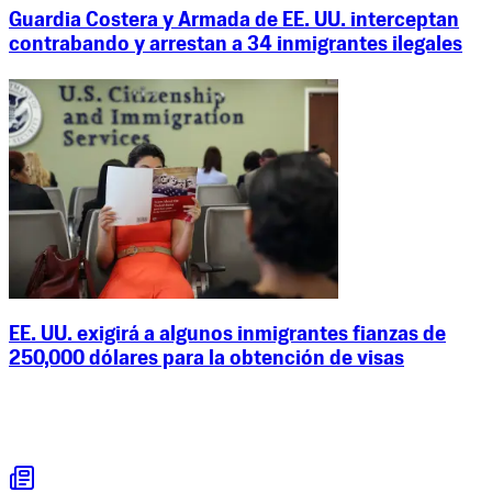
Guardia Costera y Armada de EE. UU. interceptan
contrabando y arrestan a 34 inmigrantes ilegales
EE. UU. exigirá a algunos inmigrantes fianzas de
250,000 dólares para la obtención de visas