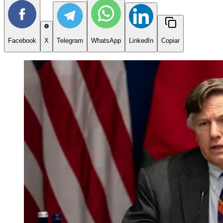
Facebook
X
Telegram
WhatsApp
LinkedIn
Copiar