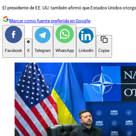
El presidente de EE. UU. también afirmó que Estados Unidos otorgar
Marcar como fuente preferida en Google
Facebook
X
Telegram
WhatsApp
LinkedIn
Copiar