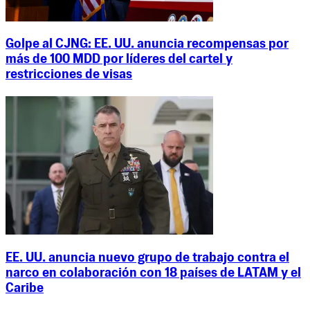
Golpe al CJNG: EE. UU. anuncia recompensas por
más de 100 MDD por líderes del cartel y
restricciones de visas
EE. UU. anuncia nuevo grupo de trabajo contra el
narco en colaboración con 18 países de LATAM y el
Caribe