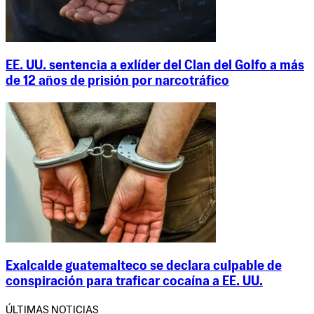
EE. UU. sentencia a exlíder del Clan del Golfo a más
de 12 años de prisión por narcotráfico
Exalcalde guatemalteco se declara culpable de
conspiración para traficar cocaína a EE. UU.
ÚLTIMAS NOTICIAS