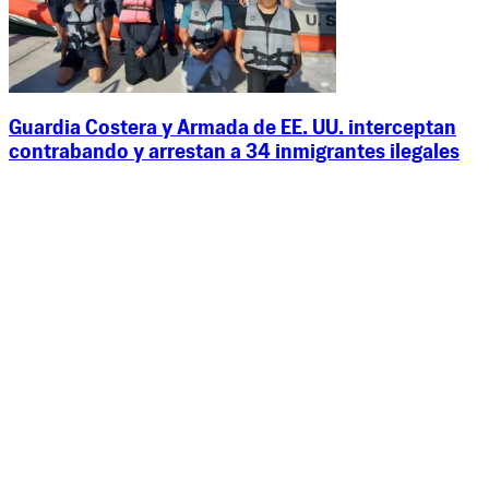
Guardia Costera y Armada de EE. UU. interceptan
contrabando y arrestan a 34 inmigrantes ilegales